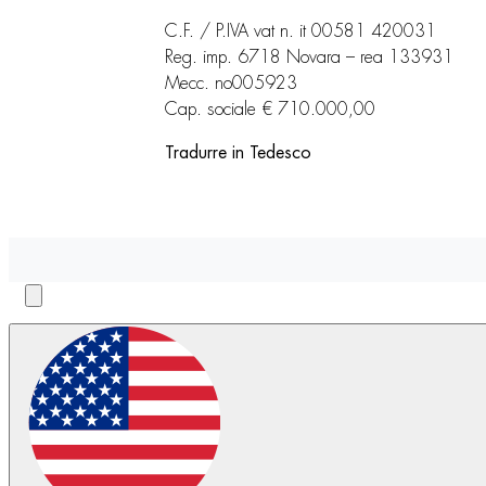
C.F. / P.IVA vat n. it 00581 420031
Reg. imp. 6718 Novara – rea 133931
Mecc. no005923
Cap. sociale € 710.000,00
Tradurre in Tedesco