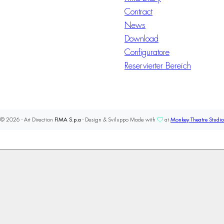
Contract
News
Download
Configuratore
Reservierter Bereich
© 2026 - Art Direction
FIMA S.p.a
- Design & Sviluppo Made with
at
Monkey Theatre Studio