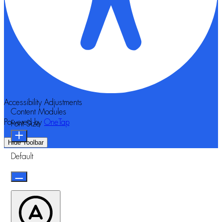
Accessibility Adjustments
Content Modules
Powered by
OneTap
Font Size
Hide Toolbar
Default