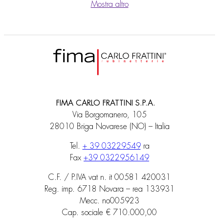
Mostra altro
FIMA CARLO FRATTINI S.P.A.
Via Borgomanero, 105
28010 Briga Novarese (NO) – Italia
Tel.
+ 39 03229549
ra
Fax
+39 0322956149
C.F. / P.IVA vat n. it 00581 420031
Reg. imp. 6718 Novara – rea 133931
Mecc. no005923
Cap. sociale € 710.000,00