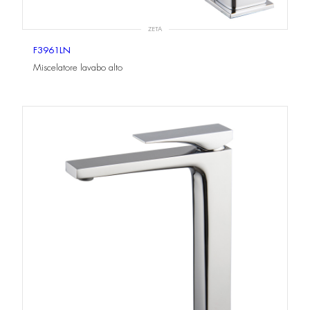
ZETA
F3961LN
Miscelatore lavabo alto