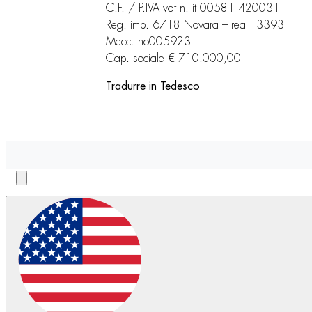
C.F. / P.IVA vat n. it 00581 420031
Reg. imp. 6718 Novara – rea 133931
Mecc. no005923
Cap. sociale € 710.000,00
Tradurre in Tedesco