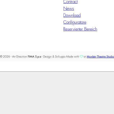
Contract
News
Download
Configuratore
Reservierter Bereich
© 2026 - Art Direction
FIMA S.p.a
- Design & Sviluppo Made with
at
Monkey Theatre Studio