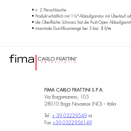
• n. 2 Flexschläuche
• Produkt erhältlich mit 1¼″-Ablaufgarnitur mit Überlauf o
• die Oberfläche Schwarz hat die Push-Open Ablaufgarnit
• maximale Durchflussmenge bei 3 bar:
5 l/m
FIMA CARLO FRATTINI S.P.A.
Via Borgomanero, 105
28010 Briga Novarese (NO) – Italia
Tel.
+ 39 03229549
ra
Fax
+39 0322956149