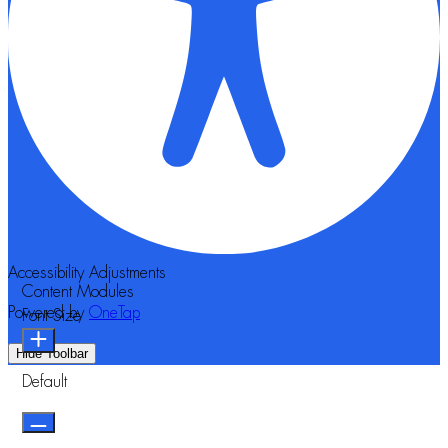
Accessibility Adjustments
Content Modules
Powered by
OneTap
Font Size
Hide Toolbar
Default