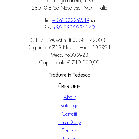
Via Borgomanero, 105
28010 Briga Novarese (NO) – Italia
Tel.
+ 39 03229549
ra
Fax
+39 0322956149
C.F. / P.IVA vat n. it 00581 420031
Reg. imp. 6718 Novara – rea 133931
Mecc. no005923
Cap. sociale € 710.000,00
Tradurre in Tedesco
ÜBER UNS
About
Kataloge
Contatti
Fima Diary
Contract