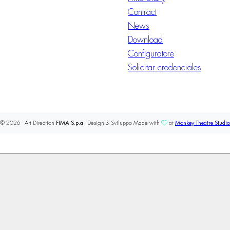
Contract
News
Download
Configuratore
Solicitar credenciales
© 2026 - Art Direction
FIMA S.p.a
- Design & Sviluppo Made with
at
Monkey Theatre Studio