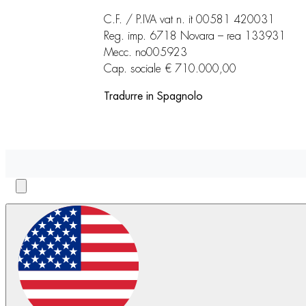
C.F. / P.IVA vat n. it 00581 420031
Reg. imp. 6718 Novara – rea 133931
Mecc. no005923
Cap. sociale € 710.000,00
Tradurre in Spagnolo