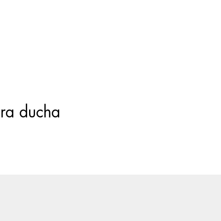
Búsqueda
de
productos
ra ducha