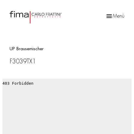
Menü
Products
search
UP Brausemischer
F3039TX1