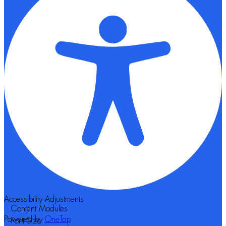
Accessibility Adjustments
Content Modules
Powered by
OneTap
Font Size