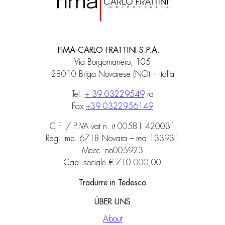
FIMA CARLO FRATTINI S.P.A.
Via Borgomanero, 105
28010 Briga Novarese (NO) – Italia
Tel.
+ 39 03229549
ra
Fax
+39 0322956149
C.F. / P.IVA vat n. it 00581 420031
Reg. imp. 6718 Novara – rea 133931
Mecc. no005923
Cap. sociale € 710.000,00
Tradurre in Tedesco
ÜBER UNS
About