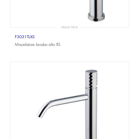
SPILLO TECH
F3031TLXS
Miscelatore lavabo alto XS