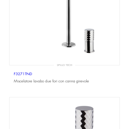
SPILLO TECH
F3271TND
Miscelatore lavabo due fori con canna girevole