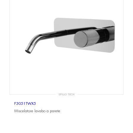
SPILLO TECH
F3051TWX5
Miscelatore lavabo a parete