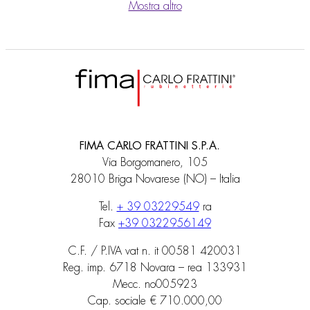
Mostra altro
FIMA CARLO FRATTINI S.P.A.
Via Borgomanero, 105
28010 Briga Novarese (NO) – Italia
Tel.
+ 39 03229549
ra
Fax
+39 0322956149
C.F. / P.IVA vat n. it 00581 420031
Reg. imp. 6718 Novara – rea 133931
Mecc. no005923
Cap. sociale € 710.000,00