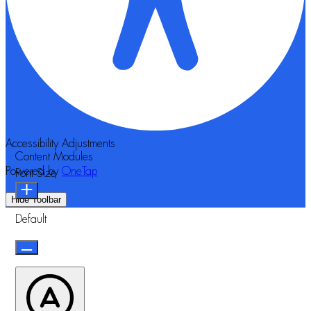
Accessibility Adjustments
Content Modules
Powered by
OneTap
Font Size
Hide Toolbar
Default