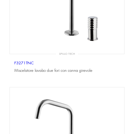
SPILLO TECH
F3271TNC
Miscelatore lavabo due fori con canna girevole