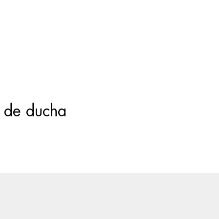
Búsqueda
de
productos
t de ducha