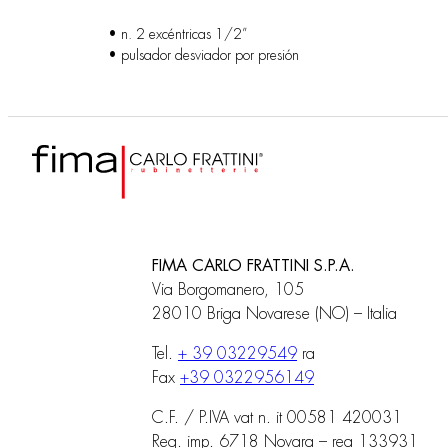
• n. 2 excéntricas 1/2”
• pulsador desviador por presión
FIMA CARLO FRATTINI S.P.A.
Via Borgomanero, 105
28010 Briga Novarese (NO) – Italia
Tel.
+ 39 03229549
ra
Fax
+39 0322956149
C.F. / P.IVA vat n. it 00581 420031
Reg. imp. 6718 Novara – rea 133931