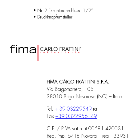
• Nr. 2 Exzenteranschlüsse 1/2”
• Druckknopfumsteller
FIMA CARLO FRATTINI S.P.A.
Via Borgomanero, 105
28010 Briga Novarese (NO) – Italia
Tel.
+ 39 03229549
ra
Fax
+39 0322956149
C.F. / P.IVA vat n. it 00581 420031
Reg. imp. 6718 Novara – rea 133931