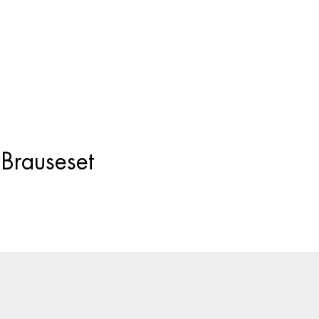
Products
search
Brauseset