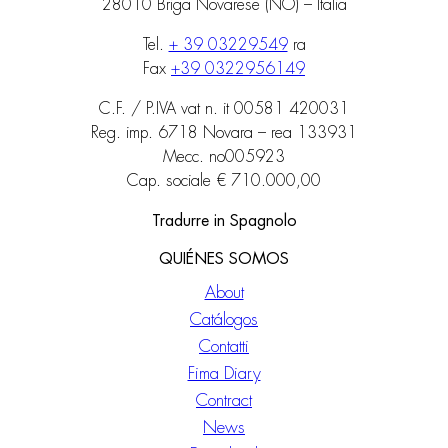
28010 Briga Novarese (NO) – Italia
Tel.
+ 39 03229549
ra
Fax
+39 0322956149
C.F. / P.IVA vat n. it 00581 420031
Reg. imp. 6718 Novara – rea 133931
Mecc. no005923
Cap. sociale € 710.000,00
Tradurre in Spagnolo
QUIÉNES SOMOS
About
Catálogos
Contatti
Fima Diary
Contract
News