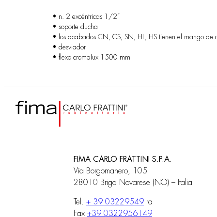
• n. 2 excéntricas 1/2”
• soporte ducha
• los acabados CN, CS, SN, HL, HS tienen el mango d
• desviador
• flexo cromalux 1500 mm
FIMA CARLO FRATTINI S.P.A.
Via Borgomanero, 105
28010 Briga Novarese (NO) – Italia
Tel.
+ 39 03229549
ra
Fax
+39 0322956149