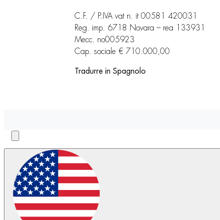
C.F. / P.IVA vat n. it 00581 420031
Reg. imp. 6718 Novara – rea 133931
Mecc. no005923
Cap. sociale € 710.000,00
Tradurre in Spagnolo