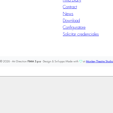
Fima Diary
Contract
News
Download
Configuratore
Solicitar credenciales
© 2026 - Art Direction
FIMA S.p.a
- Design & Sviluppo Made with
at
Monkey Theatre Studio