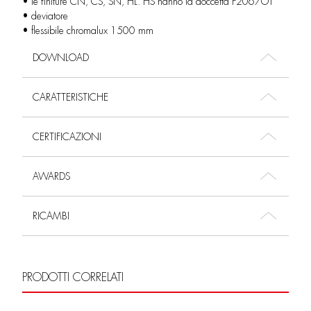
• le finiture CN, CS, SN, HL. HS hanno la doccetta F2067OT
• deviatore
• flessibile chromalux 1500 mm
DOWNLOAD
CARATTERISTICHE
CERTIFICAZIONI
AWARDS
RICAMBI
PRODOTTI CORRELATI