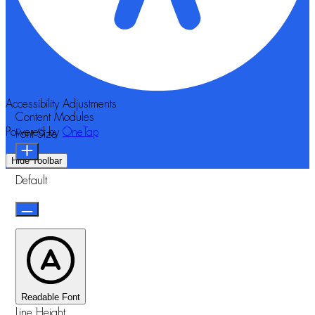
Accessibility Adjustments
Content Modules
Powered by
OneTap
Font Size
Hide Toolbar
Default
Readable Font
Line Height