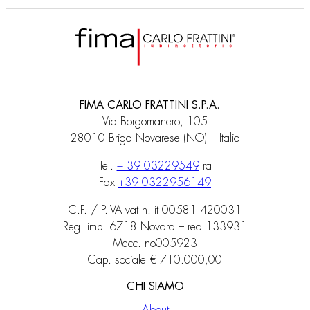
FIMA CARLO FRATTINI S.P.A.
Via Borgomanero, 105
28010 Briga Novarese (NO) – Italia
Tel.
+ 39 03229549
ra
Fax
+39 0322956149
C.F. / P.IVA vat n. it 00581 420031
Reg. imp. 6718 Novara – rea 133931
Mecc. no005923
Cap. sociale € 710.000,00
CHI SIAMO
About