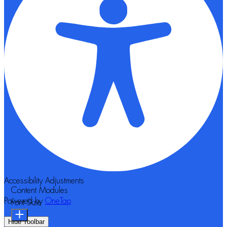
Accessibility Adjustments
Content Modules
Powered by
OneTap
Font Size
Hide Toolbar