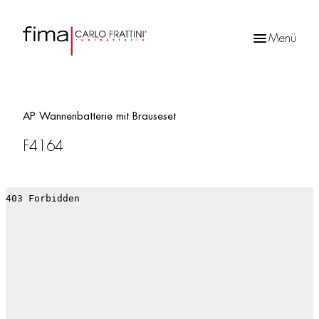
Menü
Products
search
AP Wannenbatterie mit Brauseset
F4164