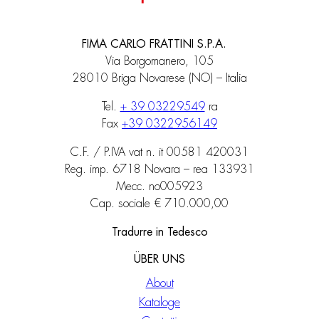
FIMA CARLO FRATTINI S.P.A.
Via Borgomanero, 105
28010 Briga Novarese (NO) – Italia
Tel.
+ 39 03229549
ra
Fax
+39 0322956149
C.F. / P.IVA vat n. it 00581 420031
Reg. imp. 6718 Novara – rea 133931
Mecc. no005923
Cap. sociale € 710.000,00
Tradurre in Tedesco
ÜBER UNS
About
Kataloge