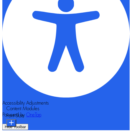
Accessibility Adjustments
Content Modules
Powered by
OneTap
Font Size
Hide Toolbar