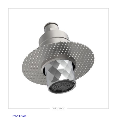
WATERDOT
F3610XK