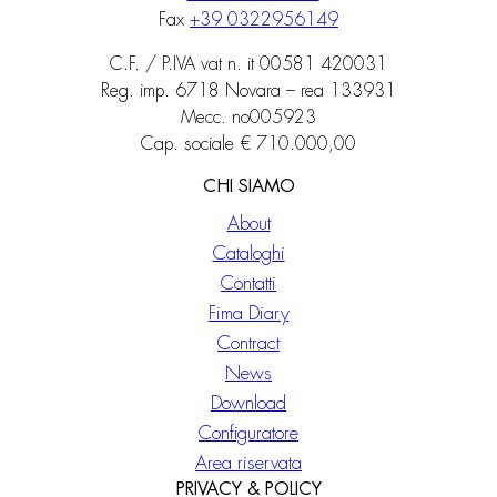
Fax
+39 0322956149
C.F. / P.IVA vat n. it 00581 420031
Reg. imp. 6718 Novara – rea 133931
Mecc. no005923
Cap. sociale € 710.000,00
CHI SIAMO
About
Cataloghi
Contatti
Fima Diary
Contract
News
Download
Configuratore
Area riservata
PRIVACY & POLICY