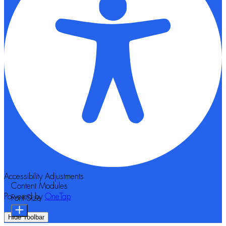
Accessibility Adjustments
Content Modules
Powered by
OneTap
Font Size
Hide Toolbar