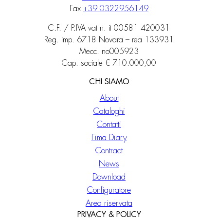
Fax
+39 0322956149
C.F. / P.IVA vat n. it 00581 420031
Reg. imp. 6718 Novara – rea 133931
Mecc. no005923
Cap. sociale € 710.000,00
CHI SIAMO
About
Cataloghi
Contatti
Fima Diary
Contract
News
Download
Configuratore
Area riservata
PRIVACY & POLICY