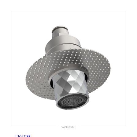
WATERDOT
F3610XK