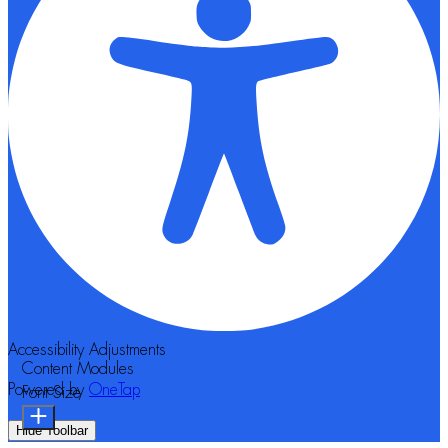
Accessibility Adjustments
Content Modules
Powered by
OneTap
Font Size
Hide Toolbar