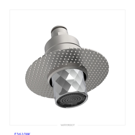
WATERDOT
F3610XK