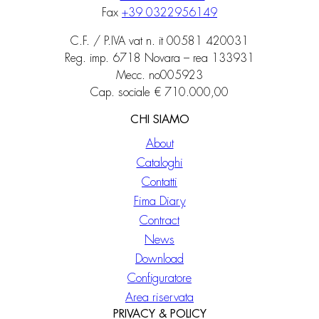
Fax
+39 0322956149
C.F. / P.IVA vat n. it 00581 420031
Reg. imp. 6718 Novara – rea 133931
Mecc. no005923
Cap. sociale € 710.000,00
CHI SIAMO
About
Cataloghi
Contatti
Fima Diary
Contract
News
Download
Configuratore
Area riservata
PRIVACY & POLICY