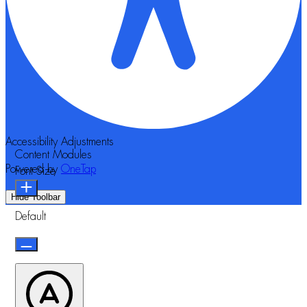
Accessibility Adjustments
Content Modules
Powered by
OneTap
Font Size
Hide Toolbar
Default