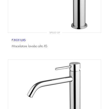
SPILLO UP
F3031LXS
Miscelatore lavabo alto XS