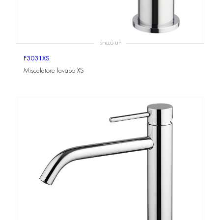
SPILLO UP
F3031XS
Miscelatore lavabo XS