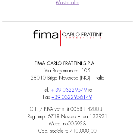
Mostra altro
FIMA CARLO FRATTINI S.P.A.
Via Borgomanero, 105
28010 Briga Novarese (NO) – Italia
Tel.
+ 39 03229549
ra
Fax
+39 0322956149
C.F. / P.IVA vat n. it 00581 420031
Reg. imp. 6718 Novara – rea 133931
Mecc. no005923
Cap. sociale € 710.000,00