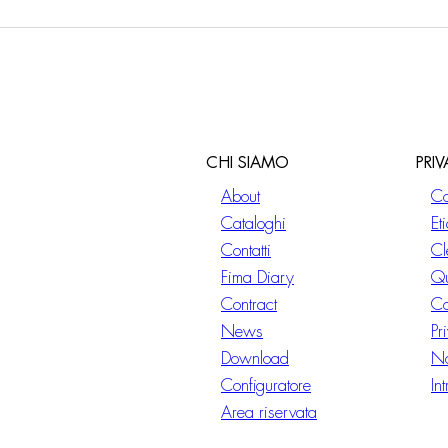
CHI SIAMO
PRI
About
Co
Cataloghi
Et
Contatti
Cl
Fima Diary
Qu
Contract
Co
News
Pr
Download
No
Configuratore
In
Area riservata