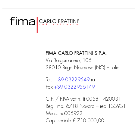
FIMA CARLO FRATTINI S.P.A.
Via Borgomanero, 105
28010 Briga Novarese (NO) – Italia
Tel.
+ 39 03229549
ra
Fax
+39 0322956149
C.F. / P.IVA vat n. it 00581 420031
Reg. imp. 6718 Novara – rea 133931
Mecc. no005923
Cap. sociale € 710.000,00