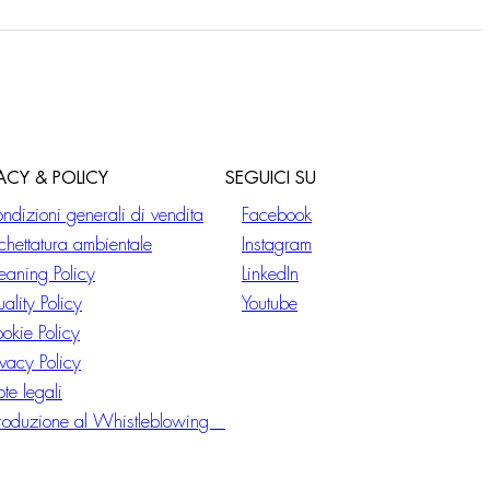
VACY & POLICY
SEGUICI SU
ndizioni generali di vendita
Facebook
ichettatura ambientale
Instagram
eaning Policy
LinkedIn
ality Policy
Youtube
okie Policy
ivacy Policy
te legali
troduzione al Whistleblowing