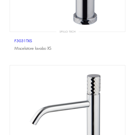
SPILLO TECH
F3031TXS
Miscelatore lavabo XS