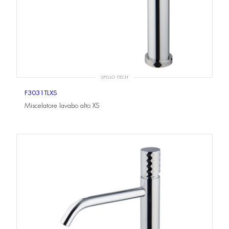
SPILLO TECH
F3031TLXS
Miscelatore lavabo alto XS