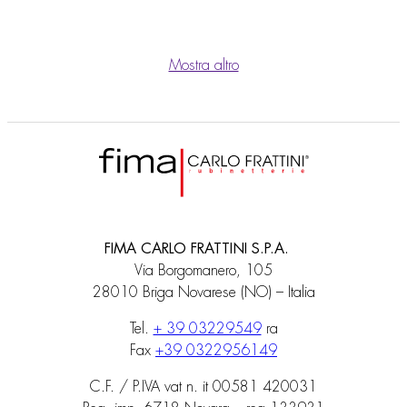
Mostra altro
FIMA CARLO FRATTINI S.P.A.
Via Borgomanero, 105
28010 Briga Novarese (NO) – Italia
Tel.
+ 39 03229549
ra
Fax
+39 0322956149
C.F. / P.IVA vat n. it 00581 420031