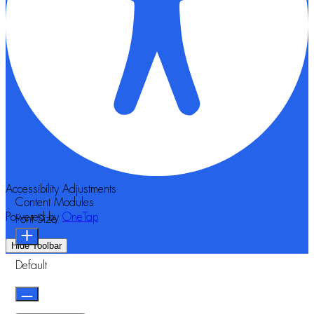
Accessibility Adjustments
Content Modules
Powered by
OneTap
Font Size
Hide Toolbar
Default