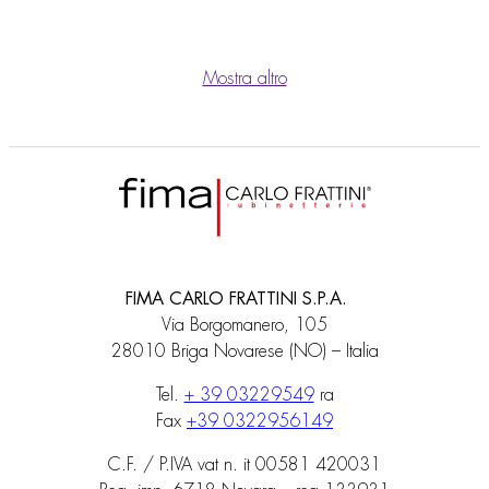
Mostra altro
FIMA CARLO FRATTINI S.P.A.
Via Borgomanero, 105
28010 Briga Novarese (NO) – Italia
Tel.
+ 39 03229549
ra
Fax
+39 0322956149
C.F. / P.IVA vat n. it 00581 420031