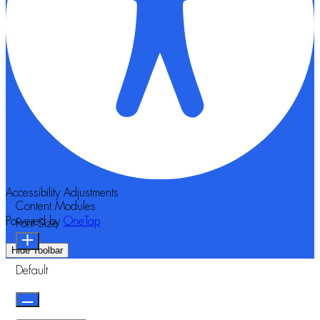
Accessibility Adjustments
Content Modules
Powered by
OneTap
Font Size
Hide Toolbar
Default