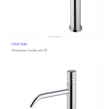
SPILLO TECH
F3031TLXS
Miscelatore lavabo alto XS