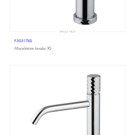
SPILLO TECH
F3031TXS
Miscelatore lavabo XS