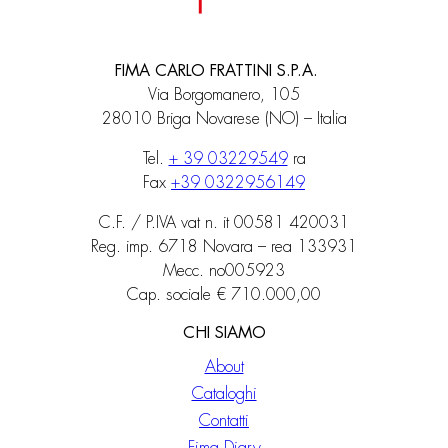
FIMA CARLO FRATTINI S.P.A.
Via Borgomanero, 105
28010 Briga Novarese (NO) – Italia
Tel.
+ 39 03229549
ra
Fax
+39 0322956149
C.F. / P.IVA vat n. it 00581 420031
Reg. imp. 6718 Novara – rea 133931
Mecc. no005923
Cap. sociale € 710.000,00
CHI SIAMO
About
Cataloghi
Contatti
Fima Diary