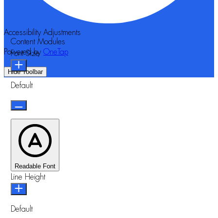
Accessibility Adjustments
Content Modules
Powered by
OneTap
Font Size
Hide Toolbar
Default
Readable Font
Line Height
Default