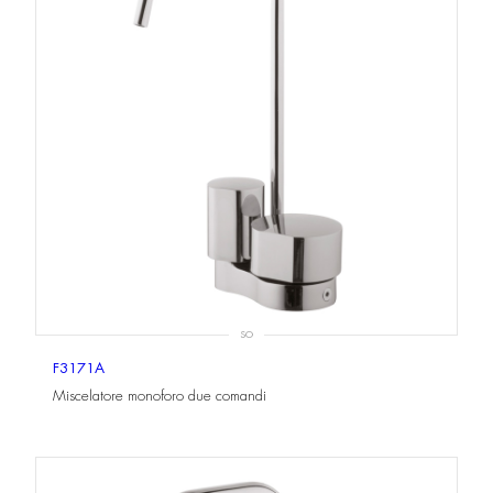
SO
F3171A
Miscelatore monoforo due comandi