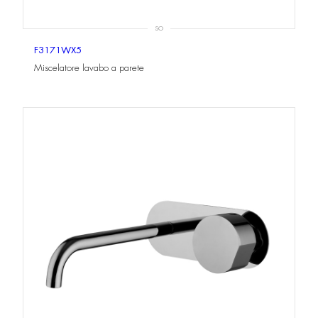
SO
F3171WX5
Miscelatore lavabo a parete