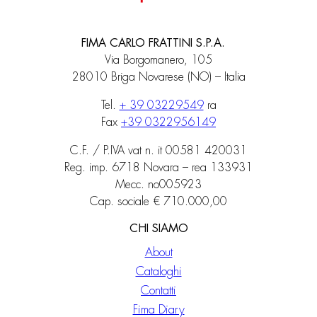
FIMA CARLO FRATTINI S.P.A.
Via Borgomanero, 105
28010 Briga Novarese (NO) – Italia
Tel.
+ 39 03229549
ra
Fax
+39 0322956149
C.F. / P.IVA vat n. it 00581 420031
Reg. imp. 6718 Novara – rea 133931
Mecc. no005923
Cap. sociale € 710.000,00
CHI SIAMO
About
Cataloghi
Contatti
Fima Diary