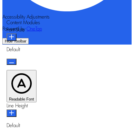
Accessibility Adjustments
Content Modules
Powered by
OneTap
Font Size
Hide Toolbar
Default
Readable Font
Line Height
Default