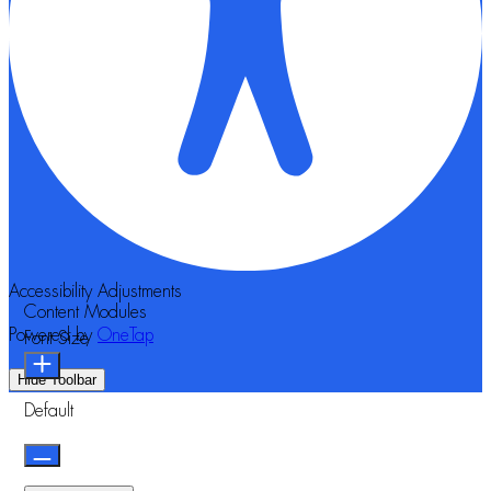
Accessibility Adjustments
Content Modules
Powered by
OneTap
Font Size
Hide Toolbar
Default