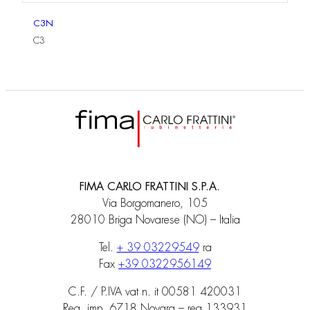
C3N
C3
FIMA CARLO FRATTINI S.P.A.
Via Borgomanero, 105
28010 Briga Novarese (NO) – Italia
Tel.
+ 39 03229549
ra
Fax
+39 0322956149
C.F. / P.IVA vat n. it 00581 420031
Reg. imp. 6718 Novara – rea 133931