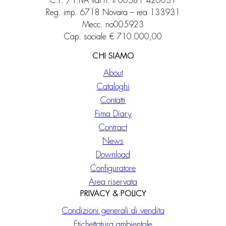
C.F. / P.IVA vat n. it 00581 420031
Reg. imp. 6718 Novara – rea 133931
Mecc. no005923
Cap. sociale € 710.000,00
CHI SIAMO
About
Cataloghi
Contatti
Fima Diary
Contract
News
Download
Configuratore
Area riservata
PRIVACY & POLICY
Condizioni generali di vendita
Etichettatura ambientale