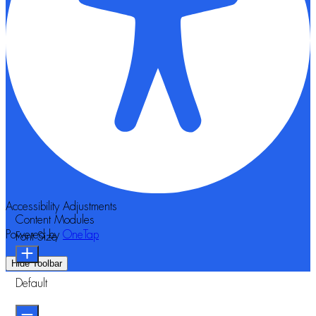
Accessibility Adjustments
Content Modules
Powered by
OneTap
Font Size
Hide Toolbar
Default