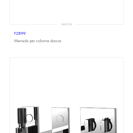
SWITCH
F2899
Mensola per colonna doccia