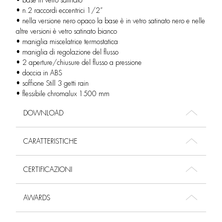
• base in vetro satinato
• n.2 raccordi eccentrici 1/2”
• nella versione nero opaco la base è in vetro satinato nero e nelle
altre versioni è vetro satinato bianco
• maniglia miscelatrice termostatica
• maniglia di regolazione del flusso
• 2 aperture/chiusure del flusso a pressione
• doccia in ABS
• soffione Still 3 getti rain
• flessibile chromalux 1500 mm
DOWNLOAD
CARATTERISTICHE
CERTIFICAZIONI
AWARDS