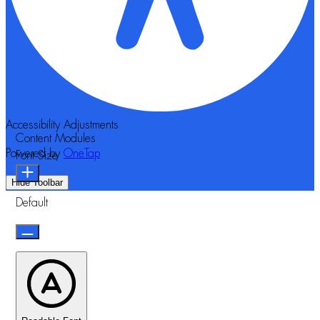
Accessibility Adjustments
Content Modules
Powered by
OneTap
Font Size
Hide Toolbar
Default