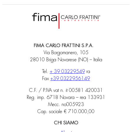
FIMA CARLO FRATTINI S.P.A.
Via Borgomanero, 105
28010 Briga Novarese (NO) – Italia
Tel.
+ 39 03229549
ra
Fax
+39 0322956149
C.F. / P.IVA vat n. it 00581 420031
Reg. imp. 6718 Novara – rea 133931
Mecc. no005923
Cap. sociale € 710.000,00
CHI SIAMO