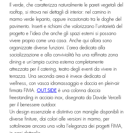
Il verde, che caratterizza naturalmente le pareti vegetali del
rooftop, si ritrova nei dettagli di interior: nel camino in
marmo verde lepanto, oppure incastonato tra le doghe del
pavimento. Inserti e richiami che valorizzano l’unitarietà del
progetto e l’idea che anche gli spazi esterni si possano
vivere proprio come una casa. Anche qui allora sono
organizzate diverse funzioni. L’area dedicata alla
socializzazione e alla convivialità ha una raffinata zona
dining e un’ampia cucina esterna completamente
attrezzata per il catering, teatro degli eventi da vivere in
terrazza. Una seconda area è invece dedicata al
wellness, con vasca idromassaggio e doccia en plein-air
firmata FIMA.
OUT.SIDE
è una colonna doccia
freestanding in acciaio inox, disegnata da Davide Vercelli
per il benessere outdoor.
Un design essenziale e distintivo con maniglie disponibili in
diverse finiture, dai colori alle versioni in marmo, per
sottolineare ancora una volta l’eleganza dei progetti FIMA,