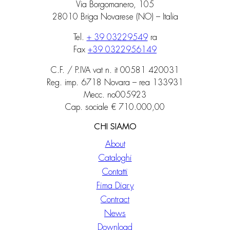
Via Borgomanero, 105
28010 Briga Novarese (NO) – Italia
Tel.
+ 39 03229549
ra
Fax
+39 0322956149
C.F. / P.IVA vat n. it 00581 420031
Reg. imp. 6718 Novara – rea 133931
Mecc. no005923
Cap. sociale € 710.000,00
CHI SIAMO
About
Cataloghi
Contatti
Fima Diary
Contract
News
Download