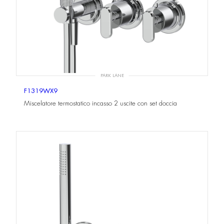
PARK LANE
F1319WX9
Miscelatore termostatico incasso 2 uscite con set doccia