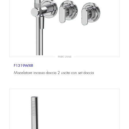
PARK LANE
F1319WX8
Miscelatore incasso doccia 2 uscite con set doccia