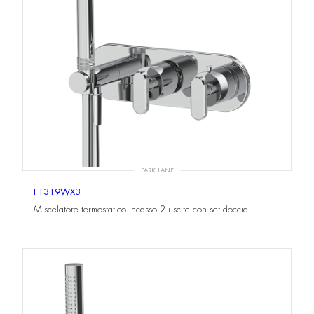
PARK LANE
F1319WX3
Miscelatore termostatico incasso 2 uscite con set doccia