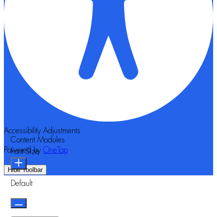
Accessibility Adjustments
Content Modules
Powered by
OneTap
Font Size
Hide Toolbar
Default