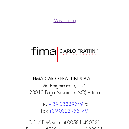
Mostra altro
FIMA CARLO FRATTINI S.P.A.
Via Borgomanero, 105
28010 Briga Novarese (NO) – Italia
Tel.
+ 39 03229549
ra
Fax
+39 0322956149
C.F. / P.IVA vat n. it 00581 420031