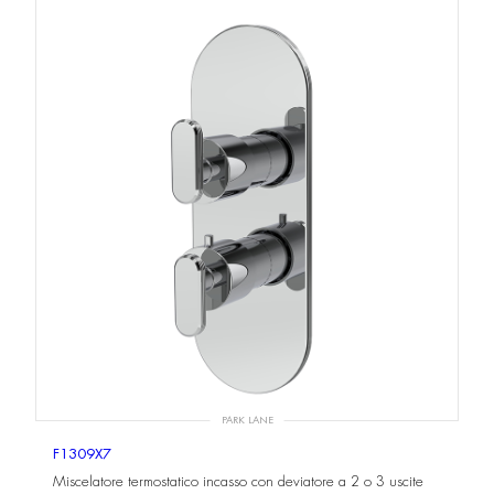
PARK LANE
F1309X7
Miscelatore termostatico incasso con deviatore a 2 o 3 uscite