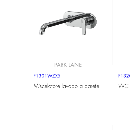
PARK LANE
F1301WZX5
F132
Miscelatore lavabo a parete
WC s