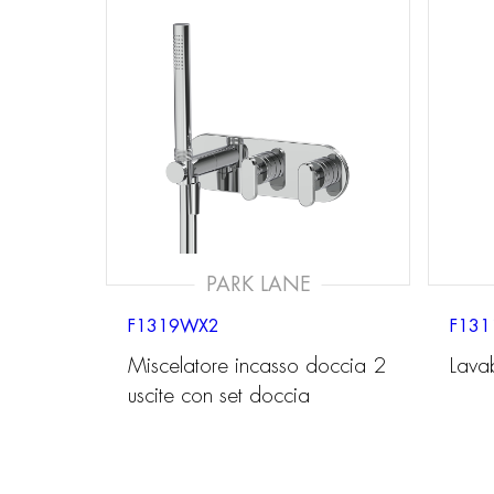
PARK LANE
F1319WX2
F131
Miscelatore incasso doccia 2
Lavab
uscite con set doccia