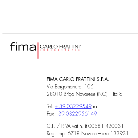
FIMA CARLO FRATTINI S.P.A.
Via Borgomanero, 105
28010 Briga Novarese (NO) – Italia
Tel.
+ 39 03229549
ra
Fax
+39 0322956149
C.F. / P.IVA vat n. it 00581 420031
Reg. imp. 6718 Novara – rea 133931