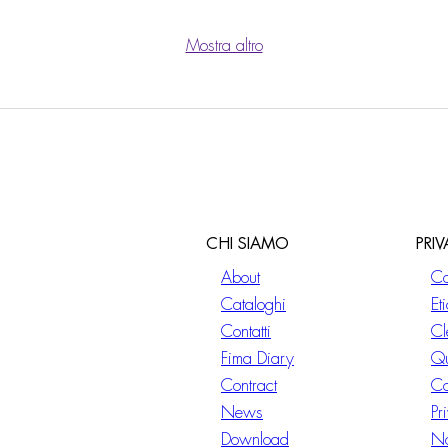
Mostra altro
CHI SIAMO
PRI
About
Co
Cataloghi
Et
Contatti
Cl
Fima Diary
Qu
Contract
Co
News
Pr
Download
No