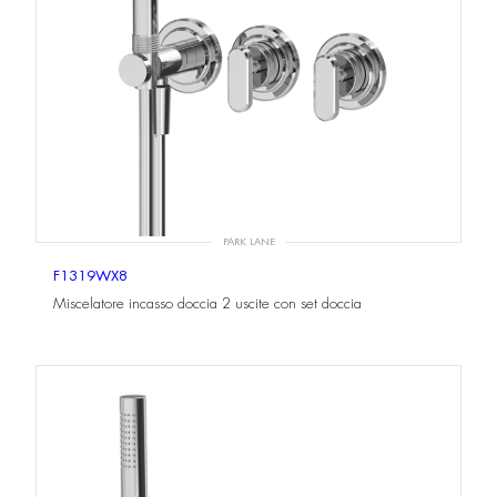
PARK LANE
F1319WX8
Miscelatore incasso doccia 2 uscite con set doccia