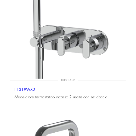
PARK LANE
F1319WX3
Miscelatore termostatico incasso 2 uscite con set doccia