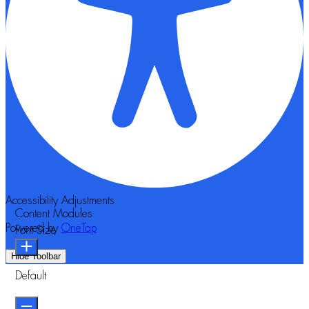
Accessibility Adjustments
Content Modules
Powered by
OneTap
Font Size
Hide Toolbar
Default