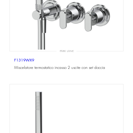
PARK LANE
F1319WX9
Miscelatore termostatico incasso 2 uscite con set doccia