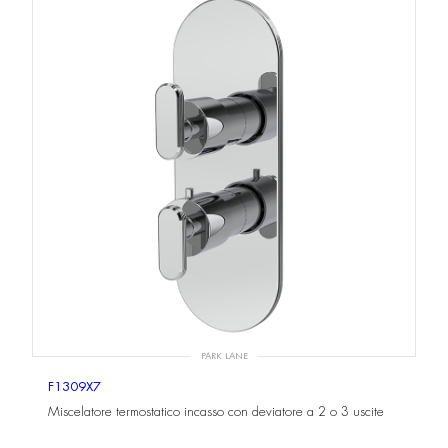
PARK LANE
F1309X7
Miscelatore termostatico incasso con deviatore a 2 o 3 uscite