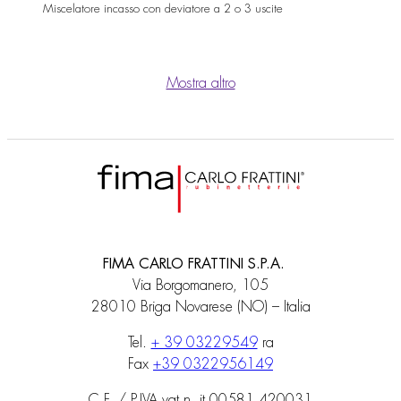
Miscelatore incasso con deviatore a 2 o 3 uscite
Mostra altro
FIMA CARLO FRATTINI S.P.A.
Via Borgomanero, 105
28010 Briga Novarese (NO) – Italia
Tel.
+ 39 03229549
ra
Fax
+39 0322956149
C.F. / P.IVA vat n. it 00581 420031