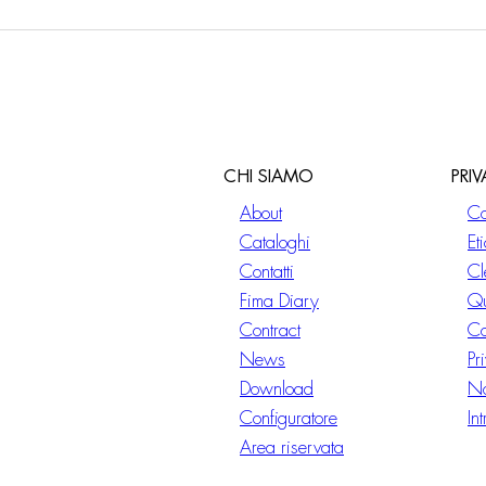
CHI SIAMO
PRI
About
Co
Cataloghi
Et
Contatti
Cl
Fima Diary
Qu
Contract
Co
News
Pr
Download
No
Configuratore
In
Area riservata