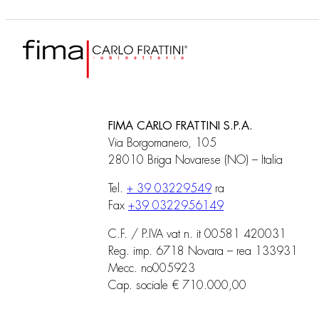
FIMA CARLO FRATTINI S.P.A.
Via Borgomanero, 105
28010 Briga Novarese (NO) – Italia
Tel.
+ 39 03229549
ra
Fax
+39 0322956149
C.F. / P.IVA vat n. it 00581 420031
Reg. imp. 6718 Novara – rea 133931
Mecc. no005923
Cap. sociale € 710.000,00