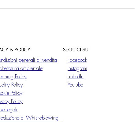
VACY & POLICY
SEGUICI SU
ndizioni generali di vendita
Facebook
ichettatura ambientale
Instagram
eaning Policy
LinkedIn
ality Policy
Youtube
okie Policy
ivacy Policy
te legali
troduzione al Whistleblowing