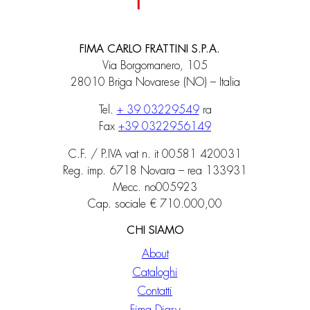
FIMA CARLO FRATTINI S.P.A.
Via Borgomanero, 105
28010 Briga Novarese (NO) – Italia
Tel.
+ 39 03229549
ra
Fax
+39 0322956149
C.F. / P.IVA vat n. it 00581 420031
Reg. imp. 6718 Novara – rea 133931
Mecc. no005923
Cap. sociale € 710.000,00
CHI SIAMO
About
Cataloghi
Contatti
Fima Diary