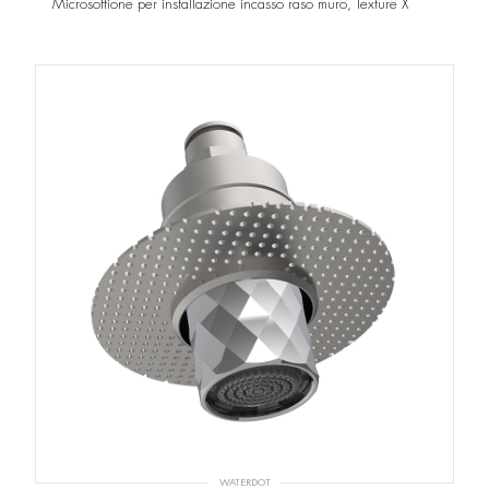
Microsoffione per installazione incasso raso muro, Texture X
WATERDOT