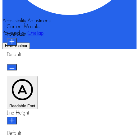
Accessibility Adjustments
Content Modules
Powered by
OneTap
Font Size
Hide Toolbar
Default
Readable Font
Line Height
Default