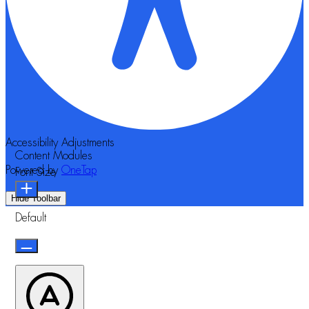
Accessibility Adjustments
Content Modules
Powered by
OneTap
Font Size
Hide Toolbar
Default