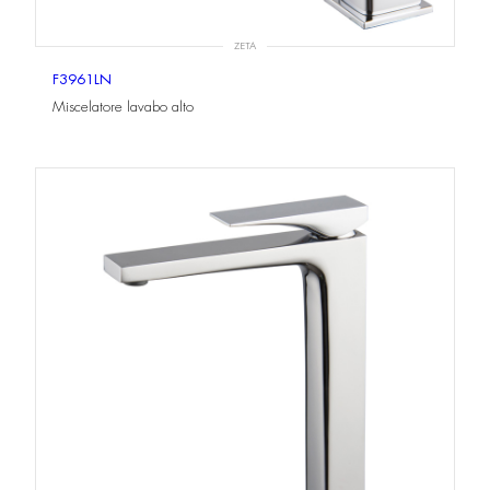
ZETA
F3961LN
Miscelatore lavabo alto