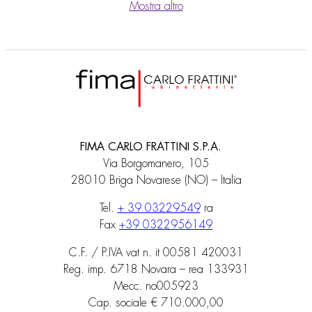
Mostra altro
FIMA CARLO FRATTINI S.P.A.
Via Borgomanero, 105
28010 Briga Novarese (NO) – Italia
Tel.
+ 39 03229549
ra
Fax
+39 0322956149
C.F. / P.IVA vat n. it 00581 420031
Reg. imp. 6718 Novara – rea 133931
Mecc. no005923
Cap. sociale € 710.000,00