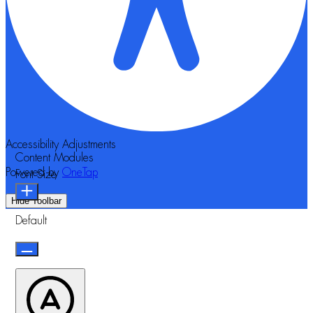
Accessibility Adjustments
Content Modules
Powered by
OneTap
Font Size
Hide Toolbar
Default