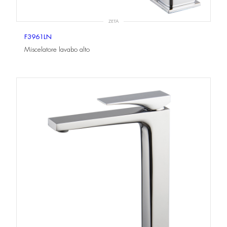
ZETA
F3961LN
Miscelatore lavabo alto