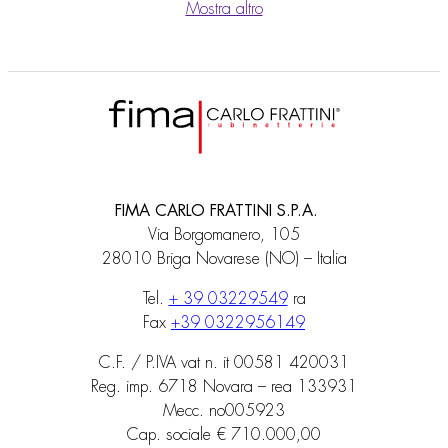
Mostra altro
FIMA CARLO FRATTINI S.P.A.
Via Borgomanero, 105
28010 Briga Novarese (NO) – Italia
Tel.
+ 39 03229549
ra
Fax
+39 0322956149
C.F. / P.IVA vat n. it 00581 420031
Reg. imp. 6718 Novara – rea 133931
Mecc. no005923
Cap. sociale € 710.000,00