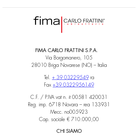
FIMA CARLO FRATTINI S.P.A.
Via Borgomanero, 105
28010 Briga Novarese (NO) – Italia
Tel.
+ 39 03229549
ra
Fax
+39 0322956149
C.F. / P.IVA vat n. it 00581 420031
Reg. imp. 6718 Novara – rea 133931
Mecc. no005923
Cap. sociale € 710.000,00
CHI SIAMO