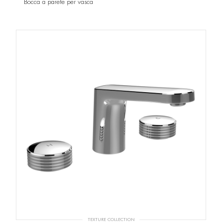
Bocca a parete per vasca
TEXTURE COLLECTION