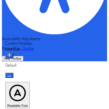
Accessibility Adjustments
Content Modules
Powered by
OneTap
Font Size
Hide Toolbar
Default
Readable Font