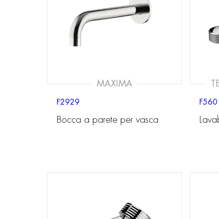
MAXIMA
T
F2929
F560
Bocca a parete per vasca
Lavab