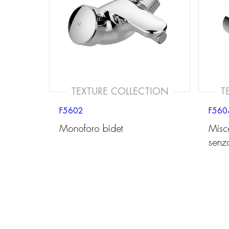
TEXTURE COLLECTION
T
F5602
F560
Monoforo bidet
Misc
senz