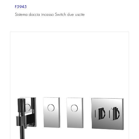
F5945
Sistema doccia incasso Switch due uscite