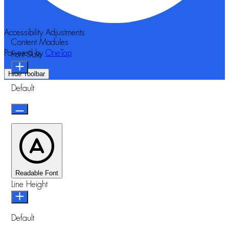
Accessibility Adjustments
Content Modules
Powered by
OneTap
Font Size
Hide Toolbar
Default
Readable Font
Line Height
Default