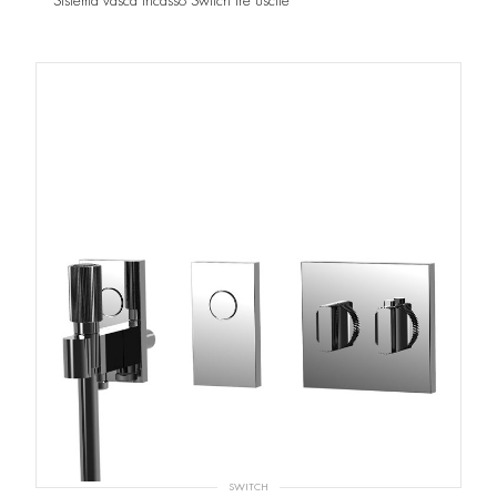
Sistema vasca incasso Switch tre uscite
SWITCH