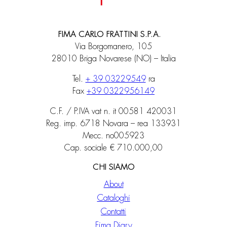
FIMA CARLO FRATTINI S.P.A.
Via Borgomanero, 105
28010 Briga Novarese (NO) – Italia
Tel.
+ 39 03229549
ra
Fax
+39 0322956149
C.F. / P.IVA vat n. it 00581 420031
Reg. imp. 6718 Novara – rea 133931
Mecc. no005923
Cap. sociale € 710.000,00
CHI SIAMO
About
Cataloghi
Contatti
Fima Diary