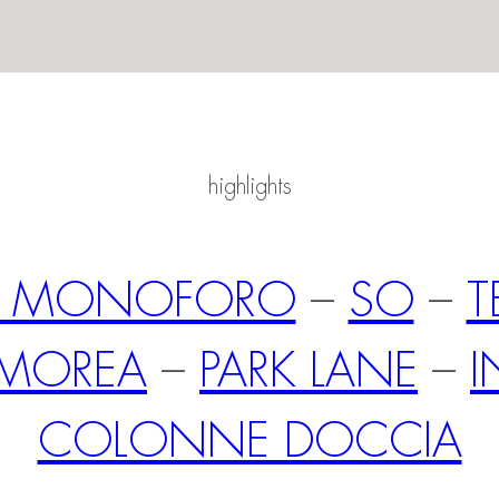
highlights
BO MONOFORO
–
SO
–
T
MOREA
–
PARK LANE
–
I
COLONNE DOCCIA