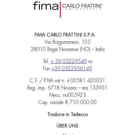
FIMA CARLO FRATTINI S.P.A.
Via Borgomanero, 105
28010 Briga Novarese (NO) – Italia
Tel.
+ 39 03229549
ra
Fax
+39 0322956149
C.F. / P.IVA vat n. it 00581 420031
Reg. imp. 6718 Novara – rea 133931
Mecc. no005923
Cap. sociale € 710.000,00
Tradurre in Tedesco
ÜBER UNS