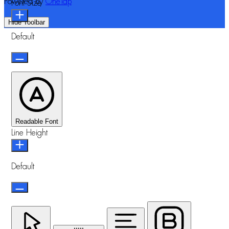
Powered by
OneTap
Font Size
Hide Toolbar
Default
Readable Font
Line Height
Default