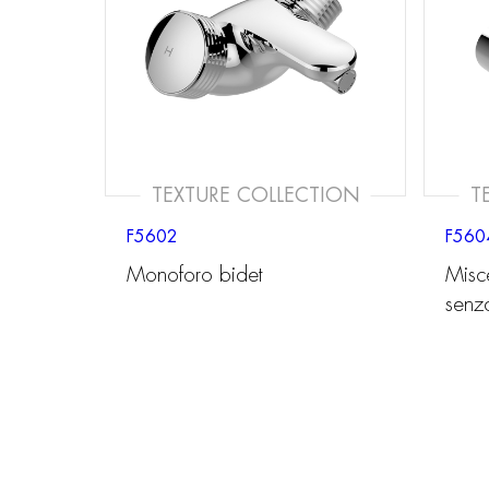
TEXTURE COLLECTION
T
F5602
F560
Monoforo bidet
Misc
senz