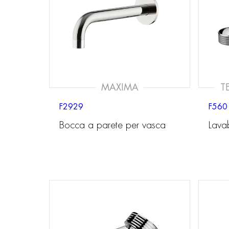
MAXIMA
T
F2929
F560
Bocca a parete per vasca
Lavab