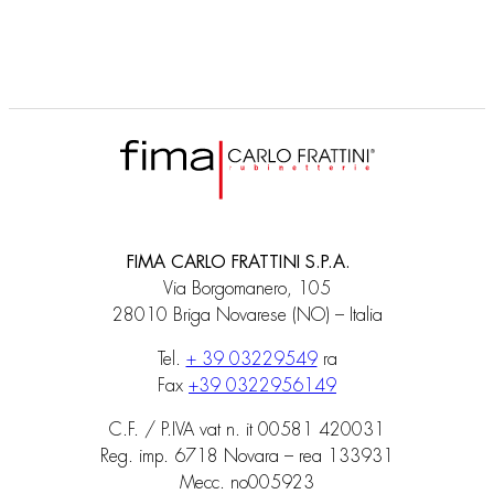
FIMA CARLO FRATTINI S.P.A.
Via Borgomanero, 105
28010 Briga Novarese (NO) – Italia
Tel.
+ 39 03229549
ra
Fax
+39 0322956149
C.F. / P.IVA vat n. it 00581 420031
Reg. imp. 6718 Novara – rea 133931
Mecc. no005923