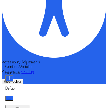
Accessibility Adjustments
Content Modules
Powered by
OneTap
Font Size
Hide Toolbar
Default