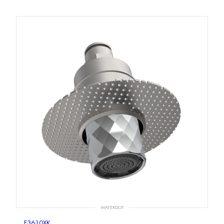
WATERDOT
F3610XK