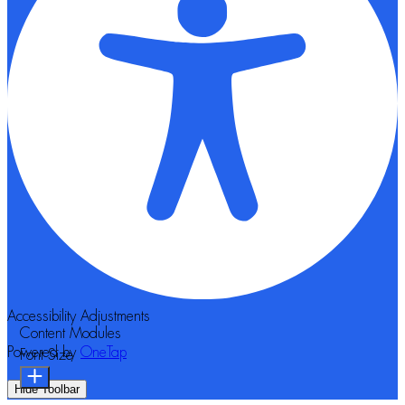
Accessibility Adjustments
Content Modules
Powered by
OneTap
Font Size
Hide Toolbar