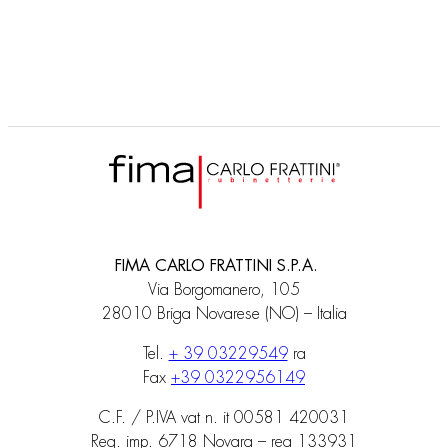
R1234MON-S
PINTANA SINISTRA
FIMA CARLO FRATTINI S.P.A.
Via Borgomanero, 105
28010 Briga Novarese (NO) – Italia
Tel.
+ 39 03229549
ra
Fax
+39 0322956149
C.F. / P.IVA vat n. it 00581 420031
Reg. imp. 6718 Novara – rea 133931