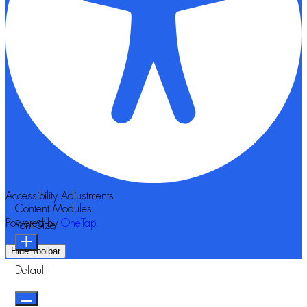
Accessibility Adjustments
Content Modules
Powered by
OneTap
Font Size
Hide Toolbar
Default