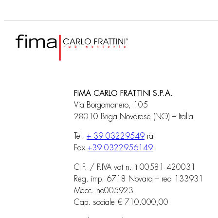
FIMA CARLO FRATTINI S.P.A.
Via Borgomanero, 105
28010 Briga Novarese (NO) – Italia
Tel.
+ 39 03229549
ra
Fax
+39 0322956149
C.F. / P.IVA vat n. it 00581 420031
Reg. imp. 6718 Novara – rea 133931
Mecc. no005923
Cap. sociale € 710.000,00