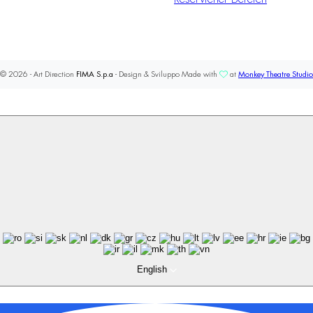
© 2026 - Art Direction
FIMA S.p.a
- Design & Sviluppo Made with
at
Monkey Theatre Studio
English