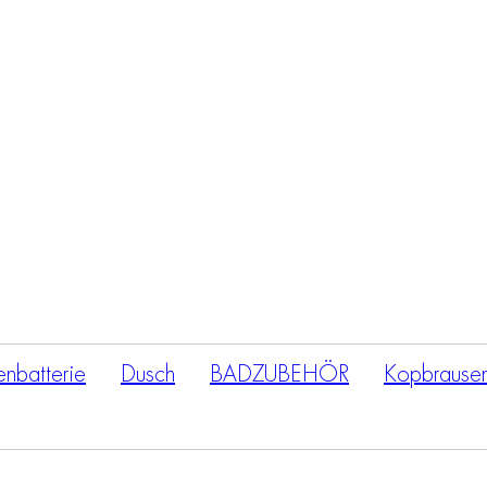
Products
search
nbatterie
Dusch
BADZUBEHÖR
Kopbrause