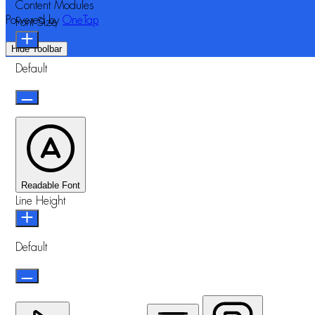
Content Modules
Powered by
OneTap
Font Size
Hide Toolbar
Default
Readable Font
Line Height
Default